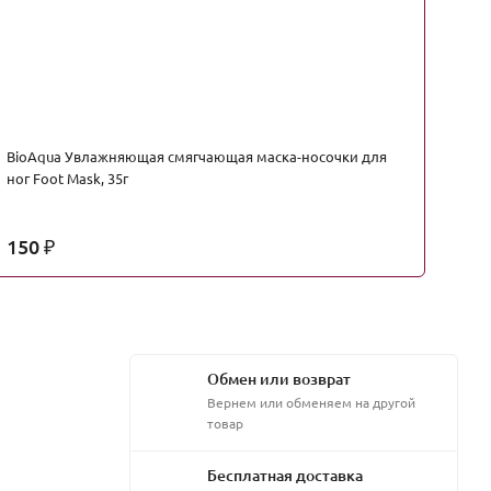
BioAqua Увлажняющая смягчающая маска-носочки для
Fa
ног Foot Mask, 35г
Ск
150
4
₽
Обмен или возврат
Вернем или обменяем на другой
товар
Бесплатная доставка