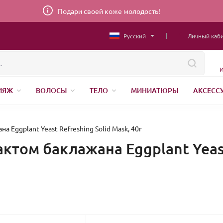
Подари своей коже молодость!
Русский
Личный каб
И
ИЯЖ
ВОЛОСЫ
ТЕЛО
МИНИАТЮРЫ
АКСЕСС
НИЖНЕЕ БЕЛЬЕ
ШВЕЙНАЯ ФУРНИТУРА
ПАРФЮМЕР
а Eggplant Yeast Refreshing Solid Mask, 40г
актом баклажана Eggplant Yeast