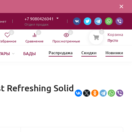
+7 9080426041
инет
Отдел продаж
0
0
0
0
Корзина
Пусто
збранное
Сравнение
Просмотренные
Распродажа
Скидки
Новинки
УАРЫ
БАДЫ
ИЯ
 Refreshing Solid