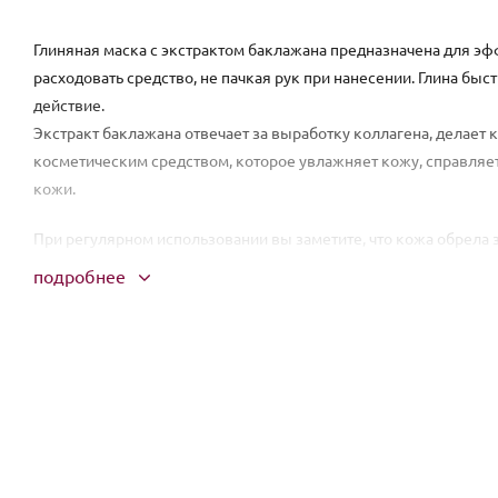
Глиняная маска с экстрактом баклажана предназначена для эф
расходовать средство, не пачкая рук при нанесении. Глина бы
действие.
Экстракт баклажана отвечает за выработку коллагена, делает
косметическим средством, которое увлажняет кожу, справляе
кожи.
При регулярном использовании вы заметите, что кожа обрела 
морщинки. Насыщают кожу лица калием и магнием; Ускоряют 
подробнее
работу сальных желез; Способствуют сужению пор; Препятств
Благодаря регулярному применению такого косметического ср
лица. После применения твердой маски, ваша кожа станет бол
Способ применения:
Равномерно распределить средство по все
теплой водой.