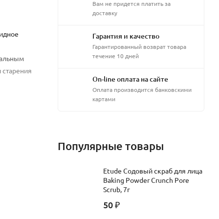
Вам не придется платить за
доставку
цидное
Гарантия и качество
Гарантированный возврат товара
течение 10 дней
кальным
 старения
On-line оплата на сайте
Оплата производится банковскими
картами
рмализуют
Популярные товары
на коже
Etude Содовый скраб для лица
Baking Powder Crunch Pore
 смыть
Scrub, 7г
50
₽