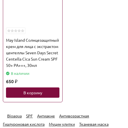
May Island Солнцезащитный
крем для лица с экстрактом
центеллы Seven Days Secret
Centella Cica Sun Cream SPF
50+ PA+++, 30мл
В наличии
650
₽
В корзину
Bioaqua
SPF
Антиакне
Антивозрастная
Гиалуроновая кислота
Муцин улитки
Тканевая маска