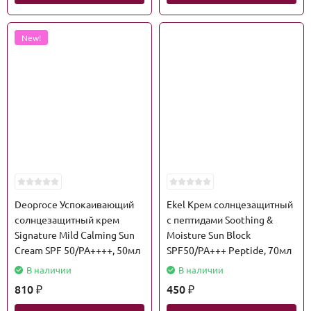
New!
Deoproce Успокаивающий
Ekel Крем солнцезащитный
солнцезащитный крем
с пептидами Soothing &
Signature Mild Calming Sun
Moisture Sun Block
Cream SPF 50/PA++++, 50мл
SPF50/PA+++ Peptide, 70мл
В наличии
В наличии
810
450
₽
₽