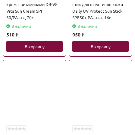
крем с витаминами DR-V8
стик для всех типов кожи
Vita Sun Cream SPF
Daily UV Protect Sun Stick
50/PA+++, 70г
SPF50+ PA++++, 16г
В наличии
В наличии
510
950
₽
₽
В корзину
В корзину