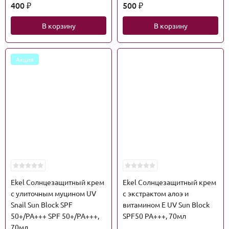
400
500
₽
₽
В корзину
В корзину
Акция
Ekel Солнцезащитный крем
Ekel Солнцезащитный крем
с улиточным муцином UV
с экстрактом алоэ и
Snail Sun Block SPF
витамином Е UV Sun Block
50+/PA+++ SPF 50+/PA+++,
SPF50 PA+++, 70мл
70мл