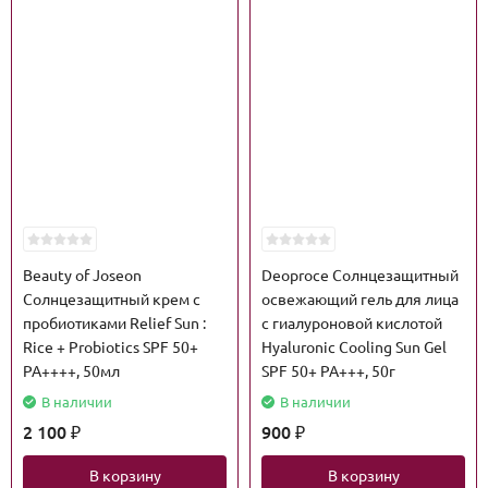
Beauty of Joseon
Deoproce Солнцезащитный
Солнцезащитный крем с
освежающий гель для лица
пробиотиками Relief Sun :
с гиалуроновой кислотой
Rice + Probiotics SPF 50+
Hyaluronic Cooling Sun Gel
PA++++, 50мл
SPF 50+ PA+++, 50г
В наличии
В наличии
2 100
900
₽
₽
В корзину
В корзину