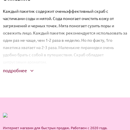
Каждый пакетик содержит оченьэффективный скраб с
частичками соды и мятой. Сода помогает очистить кожу от
загрязнений и черных точек. Мята помогает сузить поры и
освежить лицо. Каждый пакетик рекомендуется использовать за
один раз не чаще, чем 1-2 раза в неделю. Но по факту, 1го
пакетика хватает на 2-3 раза. Маленькие пирамидки очень
удобно брать с собой в путешествия. Скраб обладает
цитрусовым ароматом.
подробнее
Использование: выдавите содержимое пакетика и нанесите на
лицо массирующими движениями. Особое внимание уделите Т-
зоне. После, тщательно смойте средство теплой водой.
В упаковке 24 шт.
Интернет магазин для быстрых продаж. Работаем с 2020 года.