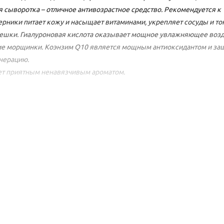
 сыворотка – отличное антивозрастное средство. Рекомендуется к
ерники питает кожу и насыщает витаминами, укрепляет сосуды и то
мешки. Гиалуроновая кислота оказывает мощное увлажняющее возд
лкие морщинки. Коэнзим Q10 является мощным антиоксидантом и з
енерацию.
ает приятным ненавязчивым ароматом.
саясь поверхности кончиками пальцев, на предварительно очищенн
мание уделить морщинам. Не втирать. Применять курсами по 90 дне