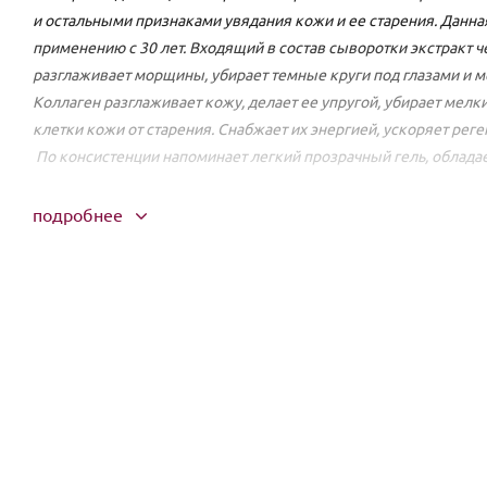
и остальными признаками увядания кожи и ее старения.
Данная
применению с 30 лет. Входящий в состав сыворотки экстракт ч
разглаживает морщины, убирает темные круги под глазами и 
Коллаген разглаживает кожу, делает ее упругой, убирает ме
клетки кожи от старения. Снабжает их энергией, ускоряет рег
По консистенции напоминает легкий прозрачный гель, облад
Способ применения:
Наносить до применения крема, легко ка
подробнее
обработанную тоником кожу лица утром и вечером. Особое вни
перерывом на 1 месяц.