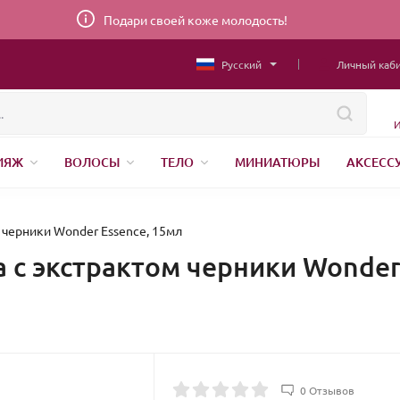
Подари своей коже молодость!
Русский
Личный каб
И
ИЯЖ
ВОЛОСЫ
ТЕЛО
МИНИАТЮРЫ
АКСЕСС
НИЖНЕЕ БЕЛЬЕ
ШВЕЙНАЯ ФУРНИТУРА
ПАРФЮМЕР
 черники Wonder Essence, 15мл
 с экстрактом черники Wonder
0 Отзывов