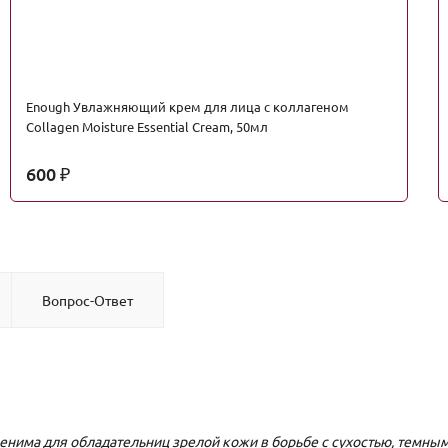
Enough Увлажняющий крем для лица с коллагеном
Collagen Moisture Essential Cream, 50мл
600
₽
Вопрос-Ответ
менима для обладательниц зрелой кожи в борьбе с сухостью, темны