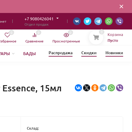
+7 9080426041
инет
Отдел продаж
0
0
0
0
Корзина
Пусто
збранное
Сравнение
Просмотренные
Распродажа
Скидки
Новинки
УАРЫ
БАДЫ
ИЯ
 Essence, 15мл
Склад: