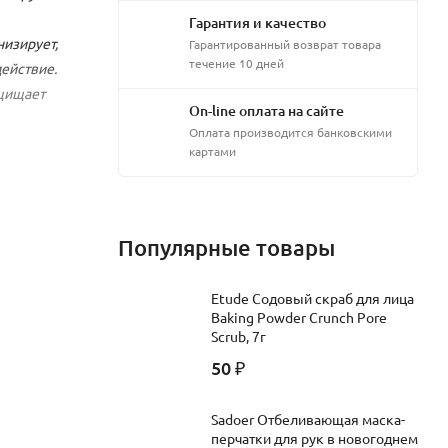
Гарантия и качество
низирует,
Гарантированный возврат товара
течение 10 дней
ействие.
ащищает
On-line оплата на сайте
Оплата производится банковскими
картами
ую и
й с
Популярные товары
Etude Содовый скраб для лица
Baking Powder Crunch Pore
Scrub, 7г
50
₽
Sadoer Отбеливающая маска-
перчатки для рук в новогоднем