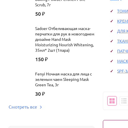
Scrub, 7г
ТОНИ
50
₽
КРЕ
Sadoer Отбеливающая маска-
ДЛЯ 
перчатки для рук в новогоднем
дизайне Hand Mask
ТКАН
Moisturizing Nourish Whitening,
35мл* 2шт (1пара)
ПАТЧ
150
₽
МАС
SPF-
Fenyi Ночная маска для лица с
зеленым чаем Sleeping Mask
Green Tea, 3г
30
₽
Смотреть все