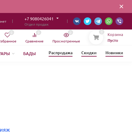
+7 9080426041
инет
Отдел продаж
0
0
0
0
Корзина
Пусто
збранное
Сравнение
Просмотренные
Распродажа
Скидки
Новинки
УАРЫ
БАДЫ
ИЯ
ИЯЖ