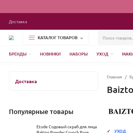
Доставка
КАТАЛОГ ТОВАРОВ
БРЕНДЫ
НОВИНКИ
НАБОРЫ
УХОД
МАК
1000 МЕЛОЧЕЙ
БЫТОВАЯ ХИМИЯ
УПАКОВКА
НОВЫЙ ГОД
Главная
/
Б
Доставка
Baizt
Популярные товары
Etude Содовый скраб для лица
УХОД
Baking Powder Crunch Pore