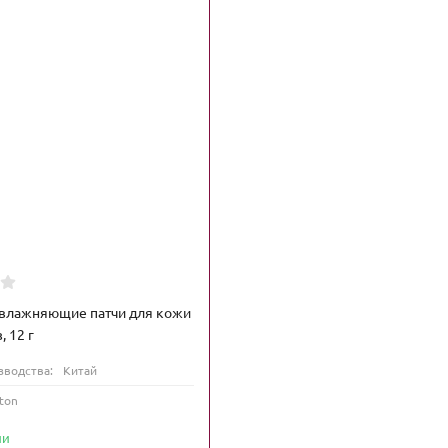
влажняющие патчи для кожи
, 12 г
зводства:
Китай
ton
ии