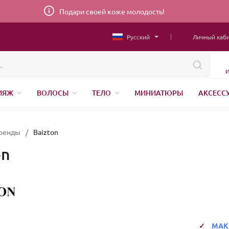
Подари своей коже молодость!
Русский
Личный каб
И
ИЯЖ
ВОЛОСЫ
ТЕЛО
МИНИАТЮРЫ
АКСЕСС
НИЖНЕЕ БЕЛЬЕ
ШВЕЙНАЯ ФУРНИТУРА
ПАРФЮМЕР
ренды
/
Baizton
on
МАК