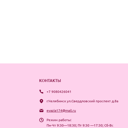
КОНТАКТЫ
+7 9080426041
г.Челябинск ул.Свердловский проспект д.8а
evazia174@mail.ru
Режим работы:
Пн-Чт 9:30—18:30; Пт 9:30 —17:30; Сб-Вс