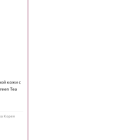
ной кожи с
reen Tea
ка Корея