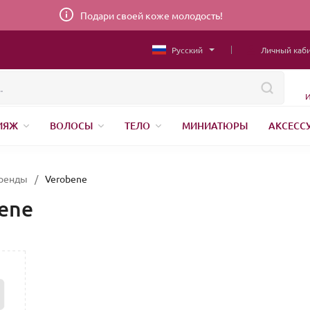
Подари своей коже молодость!
Русский
Личный каб
И
ИЯЖ
ВОЛОСЫ
ТЕЛО
МИНИАТЮРЫ
АКСЕСС
НИЖНЕЕ БЕЛЬЕ
ШВЕЙНАЯ ФУРНИТУРА
ПАРФЮМЕР
ренды
/
Verobene
ene