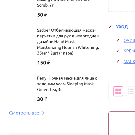
Scrub, 7г
50
₽
УХОД
Sadoer Отбеливающая маска-
перчатки для рук в новогоднем
ОЧИ
дизайне Hand Mask
Moisturizing Nourish Whitening,
КРЕ
35мл* 2шт (1пара)
МАС
150
₽
Fenyi Ночная маска для лица с
зеленым чаем Sleeping Mask
Green Tea, 3г
30
₽
Смотреть все