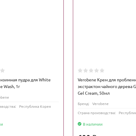
Энзимная пудра для White
Verobene Крем для проблем
e Wash, 1г
экстрактом чайного дерева G
Gel Cream, 50мл
obene
Бренд:
Verobene
зводства:
Республика Корея
Страна производства:
Республи
ии
В наличии