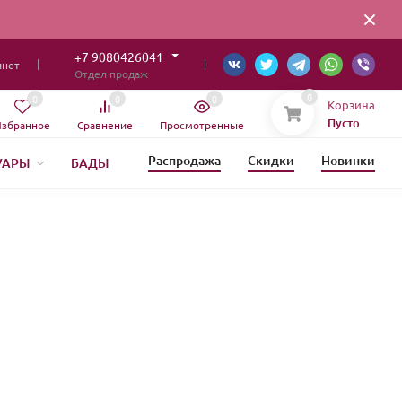
+7 9080426041
инет
Отдел продаж
0
0
0
0
Корзина
Пусто
збранное
Сравнение
Просмотренные
Распродажа
Скидки
Новинки
УАРЫ
БАДЫ
ИЯ