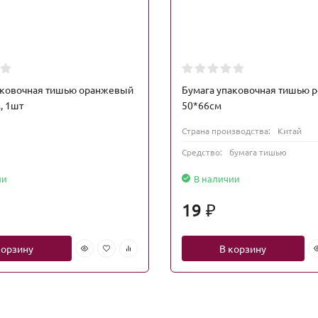
аковочная тишью оранжевый
Бумага упаковочная тишью р
, 1шт
50*66см
Страна производства:
Китай
Средство:
бумага тишью
ии
В наличии
19
₽
корзину
В корзину