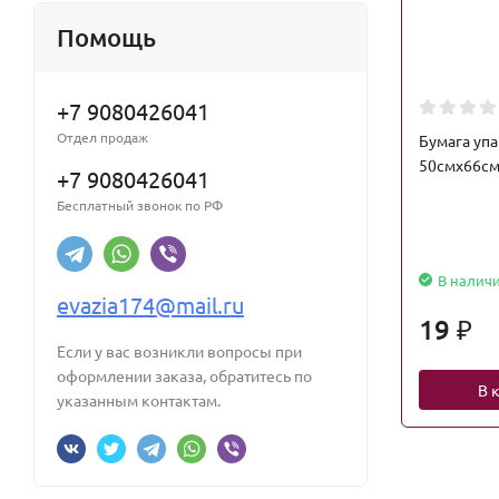
Помощь
+7 9080426041
Отдел продаж
Бумага уп
50смх66см
+7 9080426041
Бесплатный звонок по РФ
В налич
evazia174@mail.ru
19
₽
Если у вас возникли вопросы при
оформлении заказа, обратитесь по
В 
указанным контактам.