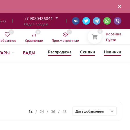
+7 9080426041
инет
Отдел продаж
0
0
0
0
Корзина
Пусто
збранное
Сравнение
Просмотренные
Распродажа
Скидки
Новинки
УАРЫ
БАДЫ
ИЯ
12
/
24
/
36
/
48
Дата добавления