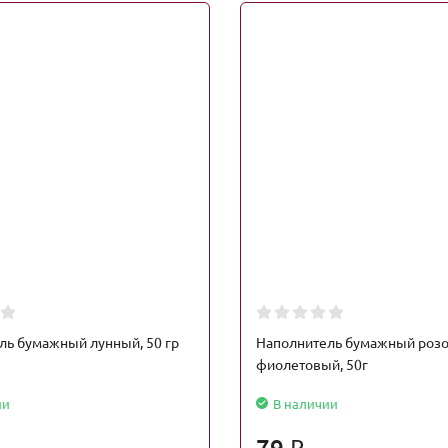
ль бумажный лунный, 50 гр
Наполнитель бумажный розо
фиолетовый, 50г
ии
В наличии
79