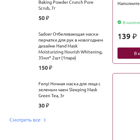
Baking Powder Crunch Pore
Наполните
Scrub, 7г
50
₽
В налич
Sadoer Отбеливающая маска-
139
₽
перчатки для рук в новогоднем
дизайне Hand Mask
Moisturizing Nourish Whitening,
В 
35мл* 2шт (1пара)
150
₽
Fenyi Ночная маска для лица с
зеленым чаем Sleeping Mask
Green Tea, 3г
30
₽
Смотреть все