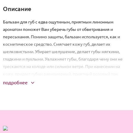
Описание
Бальзам для губ с едва ощутимым, приятным лимонным
ароматом поможет Вам уберечь губы от обветривания и
пересыхания. Помимо защиты, бальзам используется, как и
косметическое средство. Смягчает кожу губ, делает их
шелковистыми. Убирает шелушение, делает губы мягкими,
гладкими и пухлыми. Увлажняет губы, благодаря чему они не
трескаются на холоде или сильном ветре. При нанесении на
кожу, придает губам равномерный, приятный розовый тон.
подробнее
Способ применения: Нанести небольшое количество
ухаживающего бальзама на губки. Обновить защитный слой
бальзама при необходимости