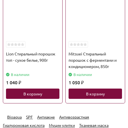
Lion Стиральный порошок
Mitsuei Стиральный
топ - сухое белье, 900г
порошок с ферментами и
кондиционером, 850г
В наличии
В наличии
1 040
1 050
₽
₽
В корзину
В корзину
Bioaqua
SPF
Антиакне
Антивозрастная
Гиалуроновая кислота
Муцин улитки
Тканевая маска