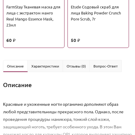
FarmStay Тканевая маска для
Etude Содовый скраб для
лица с экстрактом манго
лица Baking Powder Crunch
Real Mango Essence Mask,
Pore Scrub, 7г
23мл
60
50
₽
₽
Описание
Характеристики
Отзывы (0)
Вопрос-Ответ
Описание
Красивые и ухоженные ногти органично дополняют образ
любой представительницы прекрасного пола. Однако, после
проведения процедуры маникюра, тонкий слой кожи,
защищающий ноготь, требует особенного ухода. В этом Вам
поможет масло для кутикулы OPI, которое выполняет защитную