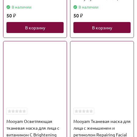
В наличии
В наличии
50
50
₽
₽
В корзину
В корзину
Mooyam Осветляющая
Mooyam Тканевая маска для
тканевая маска для лица с
лица с женьшенем и
витамином С Brightening
ретинолом Repairing Facial