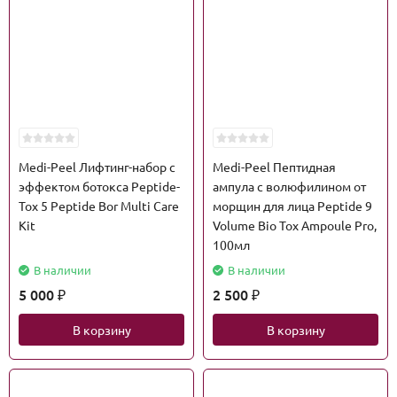
Medi-Peel Лифтинг-набор с
Medi-Peel Пептидная
эффектом ботокса Peptide-
ампула с волюфилином от
Tox 5 Peptide Bor Multi Care
морщин для лица Peptide 9
Kit
Volume Bio Tox Ampoule Pro,
100мл
В наличии
В наличии
5 000
2 500
₽
₽
В корзину
В корзину