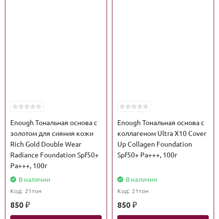
Enough Тональная основа с
Enough Тональная основа с
золотом для сияния кожи
коллагеном Ultra X10 Cover
Rich Gold Double Wear
Up Collagen Foundation
Radiance Foundation Spf50+
Spf50+ Pa+++, 100г
Pa+++, 100г
В наличии
В наличии
Код:
21тон
Код:
21тон
850
850
₽
₽