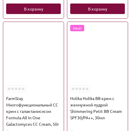
В корзину
В корзину
New!
FarmStay
Holika Holika ВВ крем c
Многофункциональный CC
жемчужной пудрой
крем с галактамисисом
Shimmering Petit BB Cream
Formula All In One
SPF30/PA++, 30мл
Galactomyces CC Cream, 50г