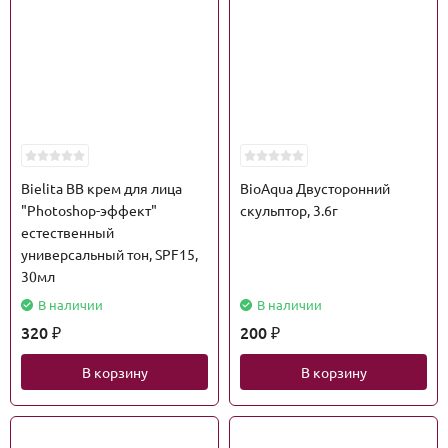
Bielita BB крем для лица
BioAqua Двусторонний
"Photoshop-эффект"
скульптор, 3.6г
естественный
универсальный тон, SPF15,
30мл
В наличии
В наличии
320
200
₽
₽
В корзину
В корзину