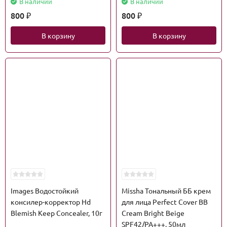
В наличии
В наличии
800
800
₽
₽
В корзину
В корзину
Images Водостойкий
Missha Тональный ББ крем
консилер-корректор Hd
для лица Perfect Cover BB
Blemish Keep Concealer, 10г
Cream Bright Beige
SPF42/PA+++, 50мл