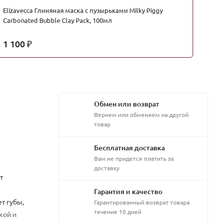
Elizavecca Глиняная маска с пузырьками Milky Piggy
Fa
Carbonated Bubble Clay Pack, 100мл
Ск
1 100
4
₽
Обмен или возврат
Вернем или обменяем на другой
товар
Бесплатная доставка
Вам не придется платить за
доставку
т
Гарантия и качество
т губы,
Гарантированный возврат товара
течение 10 дней
кой и