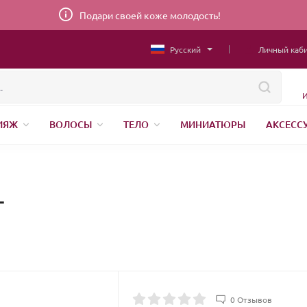
Подари своей коже молодость!
Русский
Личный каб
И
ИЯЖ
ВОЛОСЫ
ТЕЛО
МИНИАТЮРЫ
АКСЕСС
НИЖНЕЕ БЕЛЬЕ
ШВЕЙНАЯ ФУРНИТУРА
ПАРФЮМЕР
г
0 Отзывов