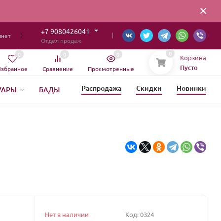
+7 9080426041
инет
Отдел продаж
0
0
0
0
Корзина
Пусто
збранное
Сравнение
Просмотренные
Распродажа
Скидки
Новинки
УАРЫ
БАДЫ
ИЯ
Нет в наличии
Код:
0324