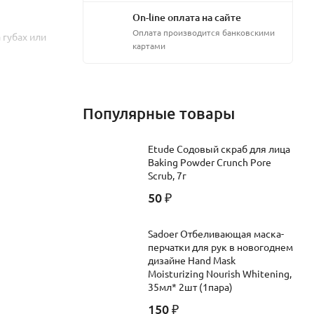
On-line оплата на сайте
Оплата производится банковскими
 губах или
картами
na,
Популярные товары
Etude Содовый скраб для лица
Baking Powder Crunch Pore
Scrub, 7г
50
₽
Sadoer Отбеливающая маска-
перчатки для рук в новогоднем
дизайне Hand Mask
Moisturizing Nourish Whitening,
35мл* 2шт (1пара)
150
₽