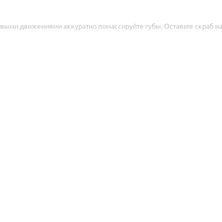
овыми движениями аккуратно помассируйте губы. Оставьте скраб на
e, Hydrogenated Coconut Oil, Tridecyl Trimellitate, Cera Microcristalli
nt.