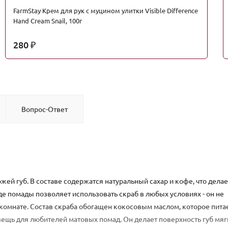
FarmStay Крем для рук с муцином улитки Visible Difference
Hand Cream Snail, 100г
280
₽
Вопрос-Ответ
ожей губ. В составе содержатся натуральный сахар и кофе, что делае
е помады позволяет использовать скраб в любых условиях - он не
 комнате. Состав скраба обогащен кокосовым маслом, которое питае
 вещь для любителей матовых помад. Он делает поверхность губ мяг