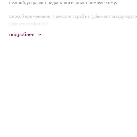
нежной, устраняет недостатки и питает нежную кожу.
Способ применения:
Нанесите скраб на губы как помаду, круг
удалите салфеткой.
подробнее
Состав:
Paraffinum Liquidum, Sucrose, Ceresin, Ethylhexyl Palmitat
Polyisobutene, Synthetic Beeswax, Propylparaben, Parfum, Pigme