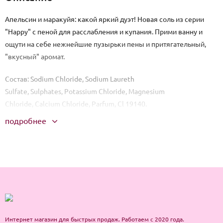
Апельсин и маракуйя: какой яркий дуэт! Новая соль из серии
"Happy" с пеной для расслабления и купания. Прими ванну и
ощути на себе нежнейшие пузырьки пены и притягательный,
"вкусный" аромат.
Состав: Sodium Chloride, Sodium Laureth
Sulfate, Sulphates, Potassium Chloride, Magnesium
Chloride, Calcium Chloride, Parfum, Cl 19140.
подробнее
Способ применения: 100 г соли растворить в ванне при
температуре воды 37-38°С. Продолжительность приёма ванн 15-
20 минут.
Интернет магазин для быстрых продаж. Работаем с 2020 года.