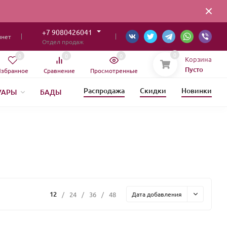
+7 9080426041
инет
Отдел продаж
0
0
0
0
Корзина
Пусто
збранное
Сравнение
Просмотренные
Распродажа
Скидки
Новинки
УАРЫ
БАДЫ
ИЯ
12
/
24
/
36
/
48
Дата добавления