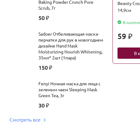
Baking Powder Crunch Pore
Beauty Cos
Scrub, 7г
14,9см
50
₽
В налич
Sadoer Отбеливающая маска-
59
₽
перчатки для рук в новогоднем
дизайне Hand Mask
Moisturizing Nourish Whitening,
В 
35мл* 2шт (1пара)
150
₽
Fenyi Ночная маска для лица с
зеленым чаем Sleeping Mask
Green Tea, 3г
30
₽
Смотреть все