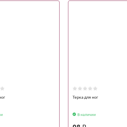
ног
Терка для ног
ии
В наличии
98