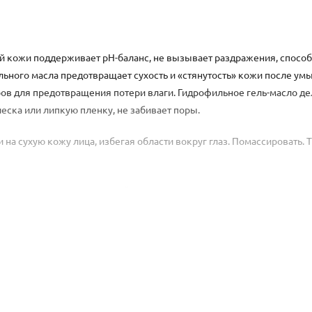
ой кожи поддерживает рН-баланс, не вызывает раздражения, способ
ьного масла предотвращает сухость и «стянутость» кожи после ум
в для предотвращения потери влаги. Гидрофильное гель-масло де
леска или липкую пленку, не забивает поры.
на сухую кожу лица, избегая области вокруг глаз. Помассировать. 
шим количеством проточной воды.
ых компонентов косметического средства.
Coco-Glucoside, Sodium Lauroyl Sarcosinate, Sodium Cocoamphoacetate,
rylates/Palmeth25 Acrylate Copolymer, Argan Oil Glycereth-8 Esters, P
m, Tocopheryl Acetate, Prunus Amygdalus Dulcis (Sweet Almond) Oil, R
Essential Oil, Disodium EDTA.