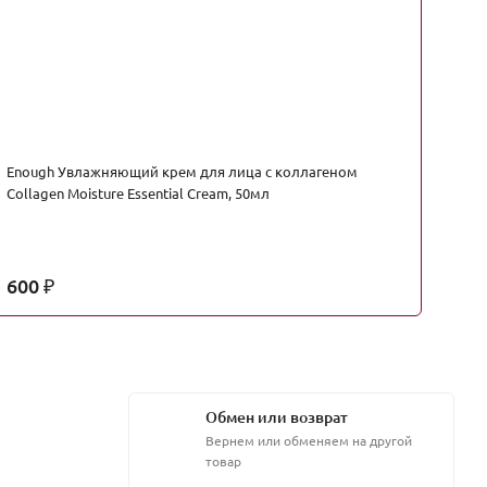
Enough Увлажняющий крем для лица с коллагеном
Ки
Collagen Moisture Essential Cream, 50мл
600
5
₽
Обмен или возврат
Вернем или обменяем на другой
товар