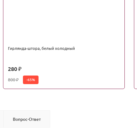
Гирлянда-штора, белый холодный
280
₽
800
-65%
₽
Вопрос-Ответ