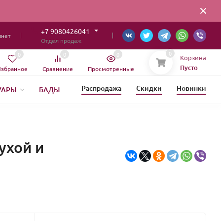
+7 9080426041
инет
Отдел продаж
0
0
0
0
Корзина
Пусто
збранное
Сравнение
Просмотренные
Распродажа
Скидки
Новинки
УАРЫ
БАДЫ
ИЯ
ухой и