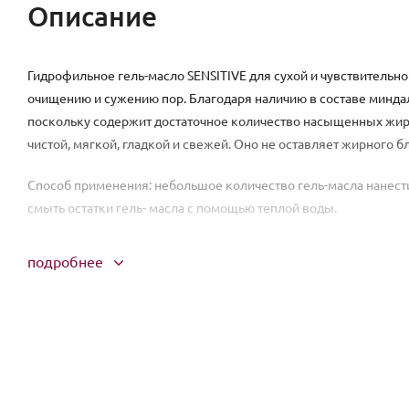
Описание
Гидрофильное гель-масло SENSITIVE для сухой и чувствительн
очищению и сужению пор. Благодаря наличию в составе миндал
поскольку содержит достаточное количество насыщенных жиро
чистой, мягкой, гладкой и свежей. Оно не оставляет жирного б
Способ применения: небольшое количество гель-масла нанести 
смыть остатки гель- масла с помощью теплой воды.
Меры предосторожности: при попадании в глаза промыть боль
подробнее
Противопоказания: индивидуальная непереносимость отдельн
Состав/Курамы (INCI): Aqua, Glycerin, Cocamidopropyl Betaine, 
Chamomilla Recutita Flower Extract, Bidens Tripartita Extract, Ac
Hydrogenated Castor Oil, Triethanolamine, Phenoxyethanol, Parfu
Palmitate, Rosmarinus Officinalis (Rosemary) Oil, Santalum Album 