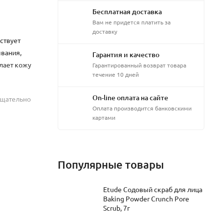
Бесплатная доставка
Вам не придется платить за
доставку
ствует
ывания,
Гарантия и качество
лает кожу
Гарантированный возврат товара
течение 10 дней
On-line оплата на сайте
Тщательно
Оплата производится банковскими
картами
Популярные товары
EG-40
Etude Содовый скраб для лица
Baking Powder Crunch Pore
etinyl
Scrub, 7г