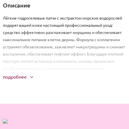
Описание
Лёгкие гидрогелевые патчи с экстрактом морских водорослей
подарят вашей коже настоящий профессиональный уход:
средство эффективно разглаживает морщины и обеспечивает
максимальное питание клеток дермы. Формула с коллагеном
устраняет обезвоживание, заживляет микротрещины и снимает
воспаления, обеспечивает лифтинг-эффект. Благодаря плотной
текстуре патчей активные компоненты основы проникают
вглубь эпидермиса, усиленно насыщают клетки кожи
аминокислотами и витаминами. Средство устраняет тёмные
подробнее
круги и отёки, увлажняет и смягчает; уменьшает выраженность
мешков под глазами, обеспечивает усиленную
микроциркуляцию крови и её приток к клеткам дермы. Морские
водоросли, источник полисахаридов, солей и микроэлементов,
активизируют выработку естественного коллагена, помогают
удерживать влагу в глубинных слоях дермы: морщинки
разглажены, кожа свежа и сияет.