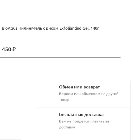
BioAqua Пилинг-гель с рисом Exfolianting Gel, 140г
Es
To
450
1
₽
Обмен или возврат
Вернем или обменяем на другой
товар
Бесплатная доставка
Вам не придется платить за
доставку