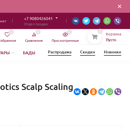
+7 9080426041
инет
Отдел продаж
0
0
0
0
Корзина
Пусто
збранное
Сравнение
Просмотренные
Распродажа
Скидки
Новинки
УАРЫ
БАДЫ
ИЯ
ics Scalp Scaling