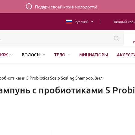
Подари своей коже молодость!
Русский
Личный каб
И
ИЯЖ
ВОЛОСЫ
ТЕЛО
МИНИАТЮРЫ
АКСЕСС
НИЖНЕЕ БЕЛЬЕ
ШВЕЙНАЯ ФУРНИТУРА
ПАРФЮМЕР
биотиками 5 Probiotics Scalp Scaling Shampoo, 8мл
пунь с пробиотиками 5 Probiot