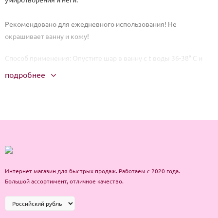
Рекомендовано для ежедневного использования! Не
окрашивает ванну и кожу!
Способ применения: Опустите шар в ванну с t воды 36-38° С и
дайте ему полностью раствориться. Принимайте ванну 15-20
подробнее
минут. Для наружного применения.
Состав: бикарбонат натрия, соль морская, кислота
лимонная, парфюмерная композиция, лепестки цветов, Сl 28440
Интернет магазин для быстрых продаж. Работаем с 2020 года.
Большой ассортимент, отличное качество.