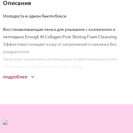
Описание
Молодость в одном бьюти-боксе
Восстанавливающая пенка для умывания с коллагеном и
пептидами Enough W Collagen Pure Shining Foam Cleansing
Эффективно очищает кожу от загрязнений и макияжа без
раздражения
Запускает механизмы регенерации и ревитилизации кожи
Оптимально подготавливая кожу к уходу
Способствует стягиванию пор
подробнее
Подсушиванию воспалений
Пептиды улучшают микроциркуляцию кислорода и
кровообращения
Защищают эпидермис от токсинов и свободных радикалов.
Регулярное использование средства способствует сокращению
морщин, избавлению от чёрных точек и тусклости тона,
отшелушиванию омертвевших частиц кожи.