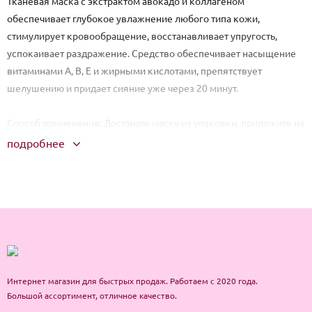
Тканевая маска с экстрактом авокадо и коллагеном
обеспечивает глубокое увлажнение любого типа кожи,
стимулирует кровообращение, восстанавливает упругость,
успокаивает раздражение. Средство обеспечивает насыщение
витаминами А, В, Е и жирными кислотами, препятствует
шелушению и придает сияние уже через 20 минут.
Способ применения: Достаньте маску из упаковки, приложите на
чистое лицо, расправьте. Оставьте на 15-20 минут, затем удалите.
подробнее
Дождитесь, пока оставшаяся на лице эссенция впитается в кожу.
Интернет магазин для быстрых продаж. Работаем с 2020 года.
Большой ассортимент, отличное качество.