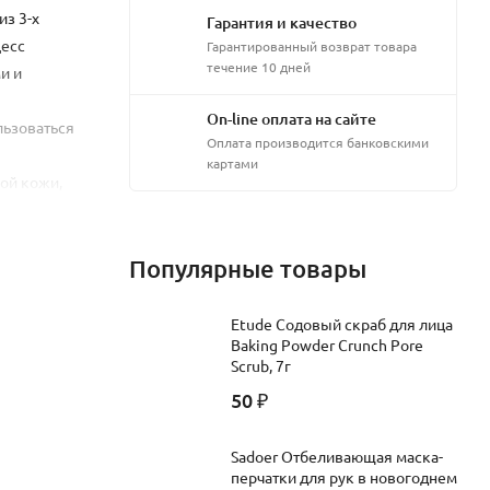
из 3-х
Гарантия и качество
цесс
Гарантированный возврат товара
течение 10 дней
и и
On-line оплата на сайте
льзоваться
Оплата производится банковскими
картами
ной кожи,
лить
плой
Популярные товары
Etude Содовый скраб для лица
Baking Powder Crunch Pore
Scrub, 7г
50
₽
Sadoer Отбеливающая маска-
перчатки для рук в новогоднем