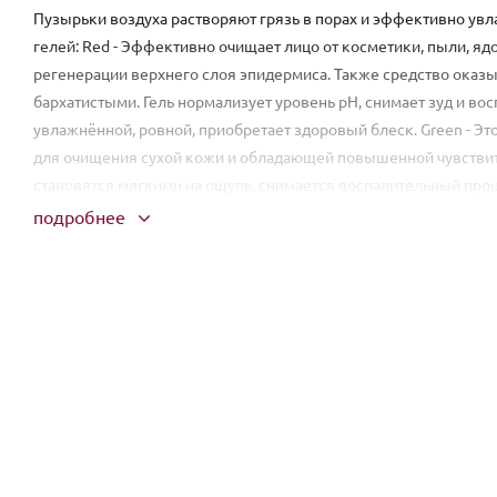
Пузырьки воздуха растворяют грязь в порах и эффективно увла
гелей: Red - Эффективно очищает лицо от косметики, пыли, я
регенерации верхнего слоя эпидермиса. Также средство оказ
бархатистыми. Гель нормализует уровень pH, снимает зуд и во
увлажнённой, ровной, приобретает здоровый блеск. Green - Эт
для очищения сухой кожи и обладающей повышенной чувстви
становятся мягкими на ощупь, снимается воспалительный процес
которая подвергается ежедневным стрессам и влиянию негат
подробнее
небольшое количество геля по сухой коже, оставить на 60 секу
водой.