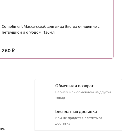
Сompliment Маска-скраб для лица Экстра очищение с
De
петрушкой и огурцом, 130мл
це
6
260
1
₽
Обмен или возврат
Вернем или обменяем на другой
товар
Бесплатная доставка
Вам не придется платить за
доставку
ну.