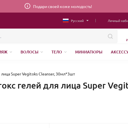
Подари своей коже молодость!
Русский
Личный каб
И
ИЯЖ
ВОЛОСЫ
ТЕЛО
МИНИАТЮРЫ
АКСЕСС
НИЖНЕЕ БЕЛЬЕ
ШВЕЙНАЯ ФУРНИТУРА
ПАРФЮМЕР
лица Super Vegitoks Cleanser, 30мл*3шт
кс гелей для лица Super Vegit