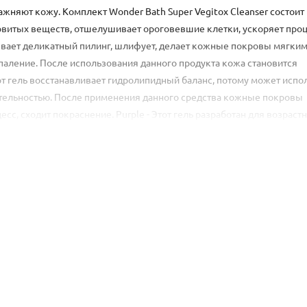
жняют кожу. Комплект Wonder Bath Super Vegitox Cleanser состоит 
довитых веществ, отшелушивает ороговевшие клетки, ускоряет про
ывает деликатный пилинг, шлифует, делает кожные покровы мягким
спаление. После использования данного продукта кожа становится
от гель восстанавливает гидролипидный баланс, потому может испо
тельностью. После применения данного средства кожные покровы
с, сходит покраснение. Purple - Этот гель разработан для возраст
ивных факторов окружающей среды. Способ применения: распреде
нд, когда образуется пена из пузырьков, сделать массаж и смыть тё