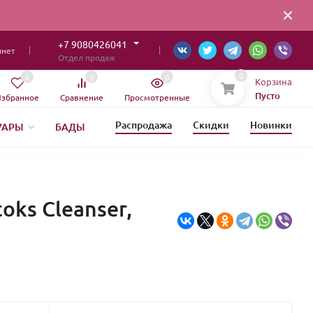
+7 9080426041
инет
Отдел продаж
0
0
0
0
Корзина
Пусто
збранное
Сравнение
Просмотренные
Распродажа
Скидки
Новинки
УАРЫ
БАДЫ
ИЯ
oks Cleanser,