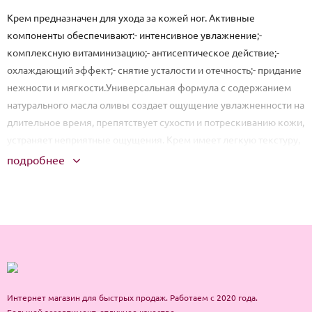
Крем предназначен для ухода за кожей ног. Активные
компоненты обеспечивают:- интенсивное увлажнение;-
комплексную витаминизацию;- антисептическое действие;-
охлаждающий эффект;- снятие усталости и отечность;- придание
нежности и мягкости.Универсальная формула с содержанием
натурального масла оливы создает ощущение увлажненности на
длительное время, препятствует сухости и потрескиванию кожи,
устраняет неприятные ощущения. Крем имеет легкую текстуру,
за счет чего легко усваивается и не оставляет следов жирности.
подробнее
Крем способствует обновлению клеток и создает
релаксирующий эффект. За счет использования натуральных
ингредиентов средство имеет безопасный, не аллергенный
состав.
Способ применения: Используйте крем для ног в повседневном
уходе. На чистую, сухую кожу нанесите необходимое количество
средства массажными движениями. крем для ног смягчающий,
Интернет магазин для быстрых продаж. Работаем с 2020 года.
крем для ног корея, корейский, крем для ног от трещин, крем