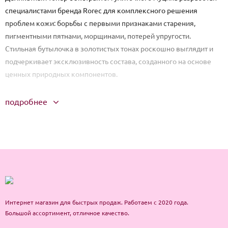
специалистами бренда Rorec для комплексного решения
проблем кожи: борьбы с первыми признаками старения,
пигментными пятнами, морщинами, потерей упругости.
Стильная бутылочка в золотистых тонах роскошно выглядит и
подчеркивает эксклюзивность состава, созданного на основе
ценных природных компонентов.
Способ применения: Средство наносят с помощью
подробнее
косметических салфеток или ватных дисков. Их смачивают в
достаточном количестве тонера, а затем протирают лицо
легкими круговыми движениями по направлению от центра к
краям. После впитывания средства на кожу наносят сыворотку и
дневной крем.
Интернет магазин для быстрых продаж. Работаем с 2020 года.
Большой ассортимент, отличное качество.