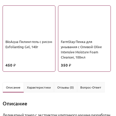
BioAqua Пилинг-гель с рисом
FarmStay Пенка для
Exfolianting Gel, 140г
умывания с Оливой Olive
Intensive Moisture Foam
Cleanser, 100мл
450
350
₽
₽
Описание
Характеристики
Отзывы (0)
Вопрос-Ответ
Описание
Деликатный тонер с экстрактом улиточного муцина разработан