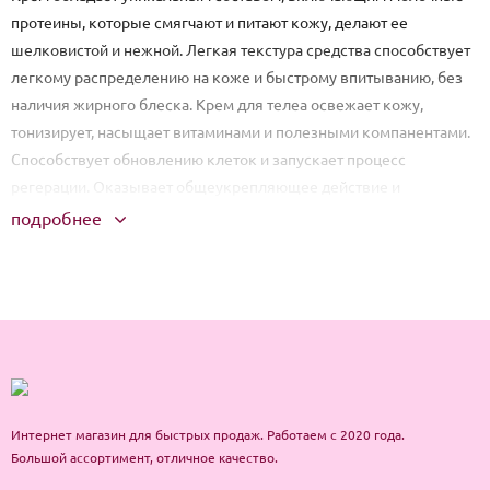
протеины, которые смягчают и питают кожу, делают ее
шелковистой и нежной. Легкая текстура средства способствует
легкому распределению на коже и быстрому впитыванию, без
наличия жирного блеска. Крем для телеа освежает кожу,
тонизирует, насыщает витаминами и полезными компанентами.
Способствует обновлению клеток и запускает процесс
регерации. Оказывает общеукрепляющее действие и
увеличивает защитную функцию кожи. Благодаря молочным и
подробнее
яичным протеинам кожа становится здоровой и сияющей. А
гидролизат дрожжей предотвращает обезвоживание и сухость.
Регулярность использования средства способствует
поддержанию молодости и красоты эпителия. Крем можно
использовать для всех типов кожи.
Способ применения: На предварительно очищенную кожу,
нанести массажными движения.
Интернет магазин для быстрых продаж. Работаем с 2020 года.
Большой ассортимент, отличное качество.