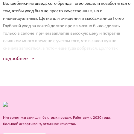
Волшебники из шведского бренда Foreo решили позаботиться о
том, чтобы уход был не просто качественным, но и
индивидуальным. Щетка для очищения и массажа лица Foreo
Глубокий уход за кожей долгое время можно было сделать
только в салоне, причем заплатив высокую цену и потратив
слишком много времени с учетом того, что в салон нужно
сначала записаться, а потом еще туда добраться. Долго так
продолжаться не могло. Многие уже начали искать альтернативу
подробнее
салонном процедурам, чтобы обеспечивать коже качественный
уход, экономя при этом и деньги, и время. Четыре года назад
шведский бренд Foreo представил линейку инновационных
аксессуаров красоты, которые совместили в себе доступность и
плоды современных технологий. И теперь любая может, не
выходя из дома, насладиться очищающими и омолаживающими
процедурами, которые абсолютно не уступают салонным.
Недаром название бьюти-марки расшифровывается как «For
Интернет магазин для быстрых продаж. Работаем с 2020 года.
Every One», что в переводе с английского означает «Для
Большой ассортимент, отличное качество.
каждой». Их знаменитая Foreo — это больше, чем просто