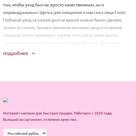
том, чтобы уход был не просто качественным, но и
индивидуальным. Щетка для очищения и массажа лица Foreo
Глубокий уход за кожей долгое время можно было сделать
только в салоне, причем заплатив высокую цену и потратив
слишком много времени с учетом того, что в салон нужно
сначала записаться, а потом еще туда добраться. Долго так
продолжаться не могло. Многие уже начали искать альтернативу
подробнее
салонном процедурам, чтобы обеспечивать коже качественный
уход, экономя при этом и деньги, и время. Четыре года назад
шведский бренд Foreo представил линейку инновационных
аксессуаров красоты, которые совместили в себе доступность и
плоды современных технологий. И теперь любая может, не
выходя из дома, насладиться очищающими и омолаживающими
процедурами, которые абсолютно не уступают салонным.
Недаром название бьюти-марки расшифровывается как «For
Интернет магазин для быстрых продаж. Работаем с 2020 года.
Every One», что в переводе с английского означает «Для
Большой ассортимент, отличное качество.
каждой». Их знаменитая Foreo — это больше, чем просто
щеточка для лица.