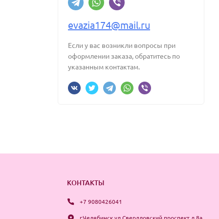
evazia174@mail.ru
Если у вас возникли вопросы при
оформлении заказа, обратитесь по
указанным контактам.
КОНТАКТЫ
+7 9080426041
г.Челябинск ул.Свердловский проспект д.8а