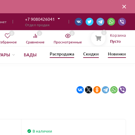
+7 9080426041
инет
Отдел продаж
0
0
0
0
Корзина
Пусто
збранное
Сравнение
Просмотренные
Распродажа
Скидки
Новинки
УАРЫ
БАДЫ
ИЯ
В наличии