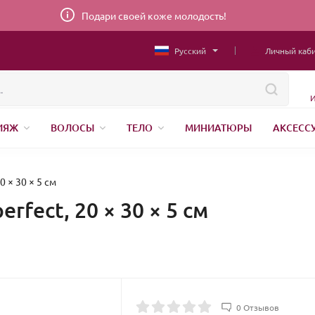
Подари своей коже молодость!
Русский
Личный каб
И
ИЯЖ
ВОЛОСЫ
ТЕЛО
МИНИАТЮРЫ
АКСЕСС
НИЖНЕЕ БЕЛЬЕ
ШВЕЙНАЯ ФУРНИТУРА
ПАРФЮМЕР
0 × 30 × 5 см
rfect, 20 × 30 × 5 см
0 Отзывов