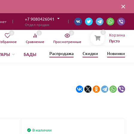
+7 9080426041
инет
Отдел продаж
0
0
0
0
Корзина
Пусто
збранное
Сравнение
Просмотренные
Распродажа
Скидки
Новинки
УАРЫ
БАДЫ
ИЯ
В наличии