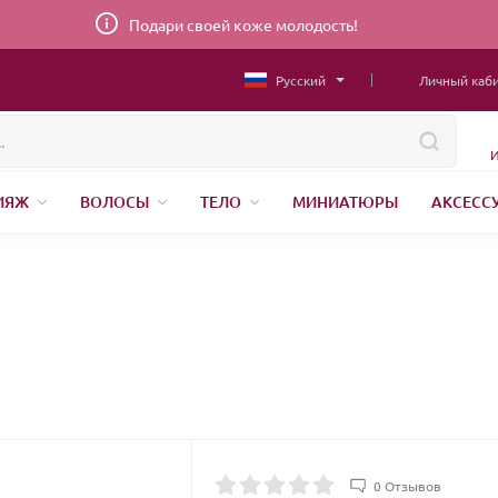
Подари своей коже молодость!
Русский
Личный каб
И
ИЯЖ
ВОЛОСЫ
ТЕЛО
МИНИАТЮРЫ
АКСЕСС
НИЖНЕЕ БЕЛЬЕ
ШВЕЙНАЯ ФУРНИТУРА
ПАРФЮМЕР
0 Отзывов