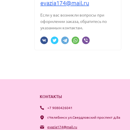
evazia174@mail.ru
Если у вас возникли вопросы при
оформлении заказа, обратитесь по
указанным контактам.
КОНТАКТЫ
+7 9080426041
г.Челябинск ул.Свердловский проспект д.8а
evazia174@mail.ru