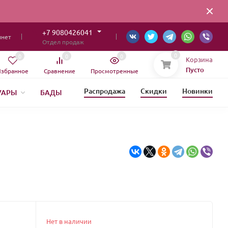
+7 9080426041
инет
Отдел продаж
0
0
0
0
Корзина
Пусто
збранное
Сравнение
Просмотренные
Распродажа
Скидки
Новинки
УАРЫ
БАДЫ
ИЯ
Нет в наличии