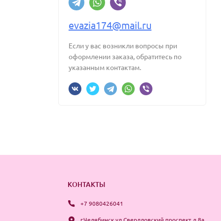
evazia174@mail.ru
Если у вас возникли вопросы при
оформлении заказа, обратитесь по
указанным контактам.
КОНТАКТЫ
+7 9080426041
г.Челябинск ул.Свердловский проспект д.8а