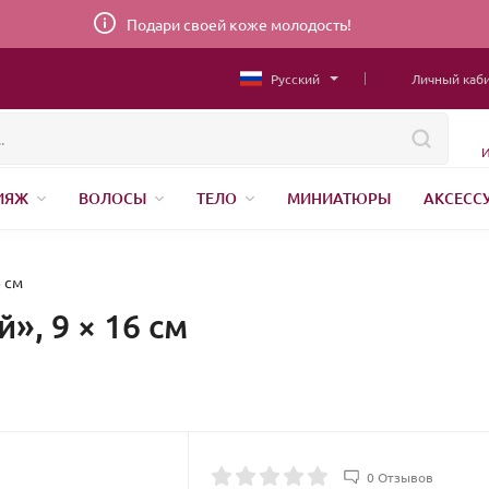
Подари своей коже молодость!
Русский
Личный каб
И
ИЯЖ
ВОЛОСЫ
ТЕЛО
МИНИАТЮРЫ
АКСЕСС
НИЖНЕЕ БЕЛЬЕ
ШВЕЙНАЯ ФУРНИТУРА
ПАРФЮМЕР
6 см
», 9 × 16 см
0 Отзывов