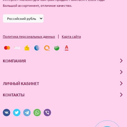
Способ применения: на очищенную кожу нанесите маску, через
Большой ассортимент, отличное качество.
15 - 20 минут снимите остатки продукта. Не смывая,
распределите массирующими движениями до полного
впитывания.
|
Политика персональных данных
Карта сайта
КОМПАНИЯ
ЛИЧНЫЙ КАБИНЕТ
КОНТАКТЫ