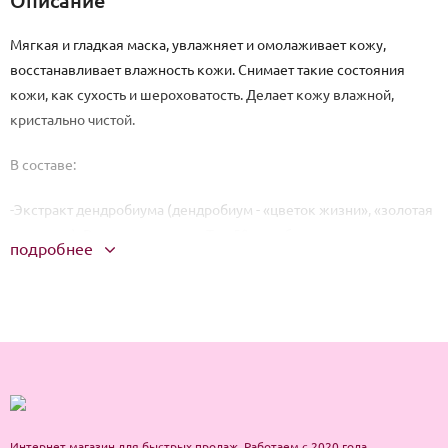
Описание
Мягкая и гладкая маска, увлажняет и омолаживает кожу,
восстанавливает влажность кожи. Снимает такие состояния
кожи, как сухость и шероховатость. Делает кожу влажной,
кристально чистой.
В составе:
-Экстракт дендробиума (дендробиум - «цветок жизни», «золотая
орхидея»). Растение входит в Топ-50 целебных трав
подробнее
традиционной китайской медицины, считается средством
продления жизни. Экстракт обладает антибактериальным,
тонизирующим, возбуждающим действием.
-Экстракт морских водорослей, наполненный природными
минералами и витаминами, эффективно очищает и увлажняет
кожу, поддерживая ее естественную красоту и мягкость.
Интернет магазин для быстрых продаж. Работаем с 2020 года.