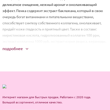
деликатное очищение, нежный аромат и омолаживающий
эффект. Пенка содержит экстракт баклажана, который в свою
очередь богат витаминами и питательными веществами,
способствует синтезу собственного коллагена, омолаживает,
придаёт коже гладкость и приятный цвет. Также в составе:
миристиновая кислота, гидролизованный коллаген 100 ррм,
экстракт коллагена 1000 ррb, экстракт корня редиса, керамиды,
экстракт центеллы азиатской, экстракт ромашки, аллантоин,
подробнее
гиалуроновая кислота и т.д. Коллаген является структурным
белком и обеспечивает коже прочность, эластичность и
упругость.
Применение: вспеньте немного средства в мокрых ладонях и
массажными движениями нанесите на лицо. Смойте тёплой
водой.
Интернет магазин для быстрых продаж. Работаем с 2020 года.
Большой ассортимент, отличное качество.