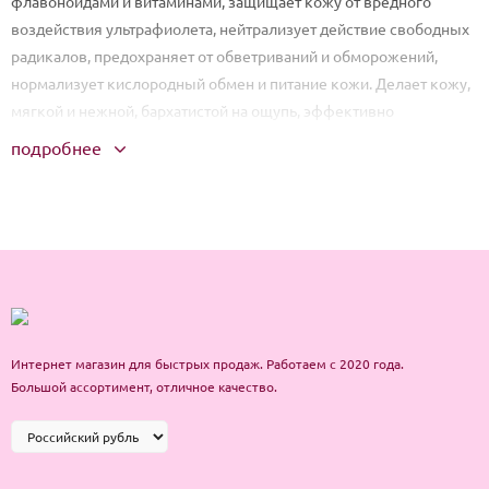
флавоноидами и витаминами, защищает кожу от вредного
воздействия ультрафиолета, нейтрализует действие свободных
радикалов, предохраняет от обветриваний и обморожений,
нормализует кислородный обмен и питание кожи. Делает кожу,
мягкой и нежной, бархатистой на ощупь, эффективно
препятствует ее старению и увяданию. В процессе
подробнее
использования, когда маска плотно прилегает к коже лица,
содержащаяся в маске эссенция помогает вашей коже
удерживать влагу, нежно разглаживает ее текстуру без
раздражения. Тончайший гипоаллергенный материал маски
изготовлен из натуральной целлюлозы, полученной из
эвкалиптового дерева, биоразлагаем, безопасен для
окружающей среды.
Интернет магазин для быстрых продаж. Работаем с 2020 года.
Способ применения:
Извлеките маску из упаковки и
Большой ассортимент, отличное качество.
равномерно распределите по лицу, поместив прорези в нужные
места. Спустя полчаса снимите средство, а остатки сыворотки
вотрите в кожу до полного впитывания.