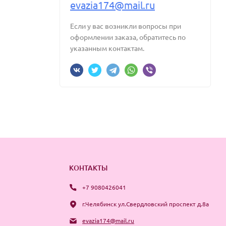
evazia174@mail.ru
Если у вас возникли вопросы при
оформлении заказа, обратитесь по
указанным контактам.
КОНТАКТЫ
+7 9080426041
г.Челябинск ул.Свердловский проспект д.8а
evazia174@mail.ru