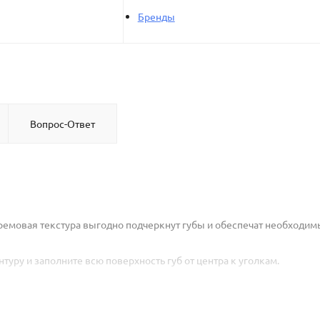
Бренды
Вопрос-Ответ
емовая текстура выгодно подчеркнут губы и обеспечат необходим
туру и заполните всю поверхность губ от центра к уголкам.