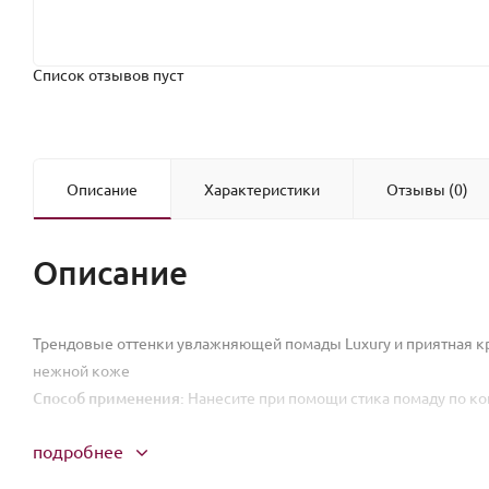
Список отзывов пуст
Описание
Характеристики
Отзывы (0)
Описание
Трендовые оттенки увлажняющей помады Luxury и приятная кр
нежной коже
Способ применения:
Нанесите при помощи стика помаду по кон
подробнее