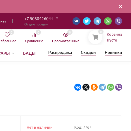
+7 9080426041
инет
Отдел продаж
0
0
0
0
Корзина
Пусто
збранное
Сравнение
Просмотренные
Распродажа
Скидки
Новинки
УАРЫ
БАДЫ
ИЯ
Нет в наличии
Код:
7767