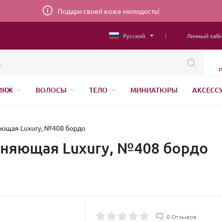
Подари своей коже молодость!
Русский
Личный каб
И
ИЯЖ
ВОЛОСЫ
ТЕЛО
МИНИАТЮРЫ
АКСЕСС
НИЖНЕЕ БЕЛЬЕ
ШВЕЙНАЯ ФУРНИТУРА
ПАРФЮМЕР
яющая Luxury, №408 бордо
жняющая Luxury, №408 бордо
0 Отзывов