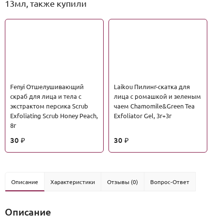
13мл, также купили
Fenyi Отшелушивающий
Laikou Пилинг-скатка для
скраб для лица и тела с
лица с ромашкой и зеленым
экстрактом персика Scrub
чаем Chamomile&Green Tea
Exfoliating Scrub Honey Peach,
Exfoliator Gel, 3г+3г
8г
30
30
₽
₽
Описание
Характеристики
Отзывы (0)
Вопрос-Ответ
Описание