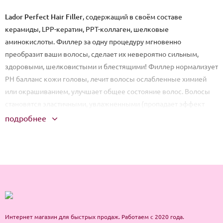
Lador Perfect Hair Filler
, содержащий в своём составе
керамиды, LPP-кератин, PPT-коллаген, шелковые
аминокислоты. Филлер за одну процедуру мгновенно
преобразит ваши волосы, сделает их невероятно сильным,
здоровыми, шелковистыми и блестящими! Филлер нормализует
PH балланс кожи головы, лечит волосы ослабленные химией
или окрашиванием, улучшает общее состояние волос. Волосы
становятся эластичными, увлажненными (пропадает эффект
сухих концов), гладкими. Филлер проникает внутрь волоса,
подробнее
сглаживает чешуйки, дефекты и повреждения структуры,
делает каждый отдельный волос более
гладким. Восстанавливающий филлер для волос даёт ощутимый
результат уже после первого применения. Применять филлеры
можно в виде курса процедур (оптимально 2 раза в неделю) или
по мере необходимости, когда вам нужно особенно хорошо
выглядеть.
Интернет магазин для быстрых продаж. Работаем с 2020 года.