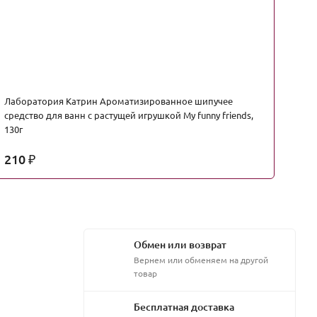
Лаборатория Катрин Ароматизированное шипучее
Ла
средство для ванн с растущей игрушкой My funny friends,
bo
130г
210
1
₽
Обмен или возврат
Вернем или обменяем на другой
товар
Бесплатная доставка