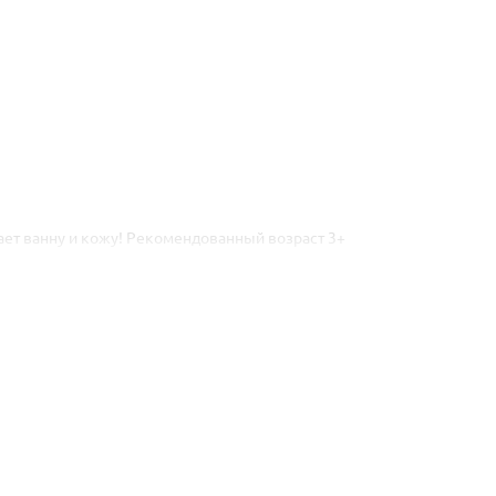
ет ванну и кожу! Рекомендованный возраст 3+
дайте ему полностью раствориться. Принимайте ванну 15-20 минут. Д
глицерин, мальтодекстрин, парфюмерная композиция, Cl 42090.