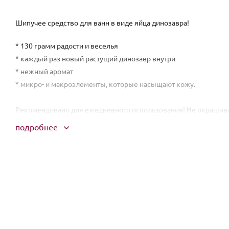
Шипучее средство для ванн в виде яйца динозавра!
* 130 грамм радости и веселья
* каждый раз новый растущий динозавр внутри
* нежный аромат
* микро- и макроэлементы, которые насыщают кожу.
Рекомендовано для ежедневного использования! Не окрашива
подробнее
Способ применения: Опустите шар в ванну с t воды 36-38° С и 
наружного применения.
Состав: бикарбонат натрия, соль морская, кислота лимонная, 