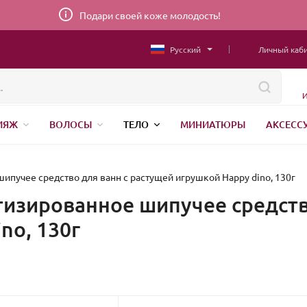
Подари своей коже молодость!
Русский
Личный каб
И
ИЯЖ
ВОЛОСЫ
ТЕЛО
МИНИАТЮРЫ
АКСЕСС
НИЖНЕЕ БЕЛЬЕ
ШВЕЙНАЯ ФУРНИТУРА
ПАРФЮМЕР
ипучее средство для ванн с растущей игрушкой Happy dino, 130г
изированное шипучее средств
no, 130г