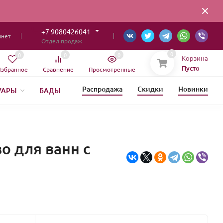
+7 9080426041
инет
Отдел продаж
0
0
0
0
Корзина
Пусто
збранное
Сравнение
Просмотренные
Распродажа
Скидки
Новинки
УАРЫ
БАДЫ
ИЯ
о для ванн с