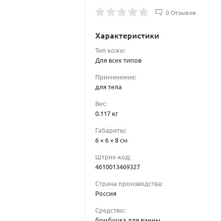
0 Отзывов
Характеристики
Тип кожи:
Для всех типов
Применение:
для тела
Вес:
0.117 кг
Габариты:
6 × 6 × 8 см
Штрих-код:
4610013469327
Страна производства:
Россия
Средство:
бомбочка для ванны