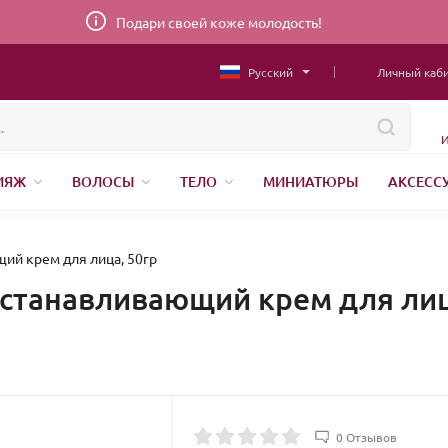
Подари своей коже молодость!
Русский
Личный каб
И
ИЯЖ
ВОЛОСЫ
ТЕЛО
МИНИАТЮРЫ
АКСЕСС
НИЖНЕЕ БЕЛЬЕ
ШВЕЙНАЯ ФУРНИТУРА
ПАРФЮМЕР
й крем для лица, 50гр
танавливающий крем для лиц
0 Отзывов