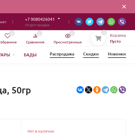
+7 9080426041
инет
Отдел продаж
0
0
0
0
Корзина
Пусто
збранное
Сравнение
Просмотренные
Распродажа
Скидки
Новинки
УАРЫ
БАДЫ
ИЯ
а, 50гр
Нет в наличии