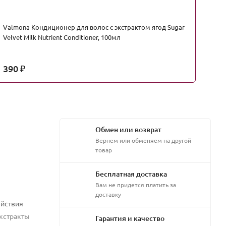
Valmona Кондиционер для волос с экстрактом ягод Sugar
I
Velvet Milk Nutrient Conditioner, 100мл
во
Hy
390
3
₽
Обмен или возврат
Вернем или обменяем на другой
товар
Бесплатная доставка
Вам не придется платить за
доставку
ействия
экстракты
Гарантия и качество