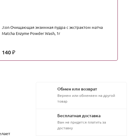
J:on Очищающая энзимная пудра с экстрактом матча
Fe
Matcha Enzyme Powder Wash, 1г
140
3
₽
Обмен или возврат
Вернем или обменяем на другой
товар
Бесплатная доставка
Вам не придется платить за
доставку
елает