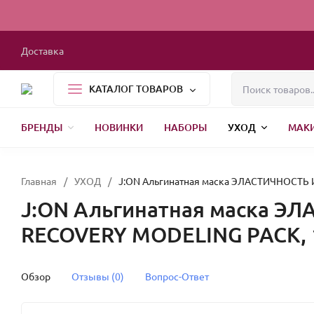
Доставка
КАТАЛОГ ТОВАРОВ
БРЕНДЫ
НОВИНКИ
НАБОРЫ
УХОД
МАК
1000 МЕЛОЧЕЙ
БЫТОВАЯ ХИМИЯ
УПАКОВКА
НОВЫЙ ГОД
Главная
/
УХОД
/
J:ON Альгинатная маска ЭЛАСТИЧНОСТЬ 
J:ON Альгинатная маска Э
RECOVERY MODELING PACK, 
Обзор
Отзывы (0)
Вопрос-Ответ