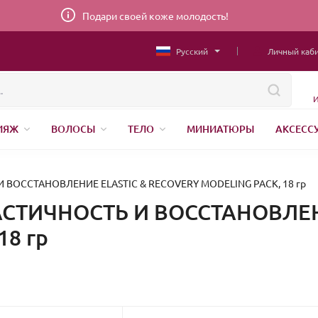
Подари своей коже молодость!
Русский
Личный каб
И
ИЯЖ
ВОЛОСЫ
ТЕЛО
МИНИАТЮРЫ
АКСЕСС
НИЖНЕЕ БЕЛЬЕ
ШВЕЙНАЯ ФУРНИТУРА
ПАРФЮМЕР
И ВОССТАНОВЛЕНИЕ ELASTIC & RECOVERY MODELING PACK, 18 гр
ЛАСТИЧНОСТЬ И ВОССТАНОВЛЕН
18 гр