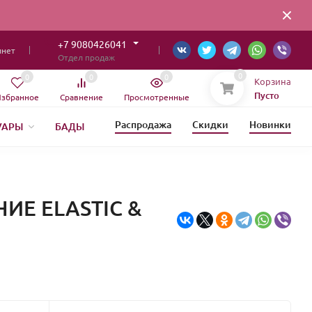
+7 9080426041
инет
Отдел продаж
0
0
0
0
Корзина
Пусто
збранное
Сравнение
Просмотренные
Распродажа
Скидки
Новинки
УАРЫ
БАДЫ
ИЯ
ИЕ ELASTIC &