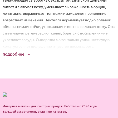
Увлажняющая сыворотка с экстрактом азиатской центеллы
питает и смягчает кожу, уменьшает выраженность морщин,
лечит акне, выравнивает тон кожи и замедляет проявление
возрастных изменений. Центелла нормализует водно-солевой
обмен, снимает отёки, успокаивает и восстанавливает кожу. Она
стимулирует регенерацию тканей, борется с воспалениями и
укрепляет сосуды. Сыворотка моментально увлажняет сухую
кожу, устраняет шелушение и чувство дискомфорта.
Применение: на очищенную кожу нанесите немного сыворотки
подробнее
на лицо с помощью пальцев или ватного диска.
Интернет магазин для быстрых продаж. Работаем с 2020 года.
Большой ассортимент, отличное качество.