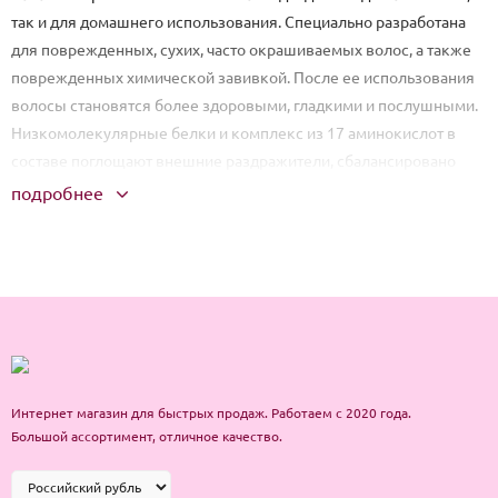
так и для домашнего использования. Специально разработана
для поврежденных, сухих, часто окрашиваемых волос, а также
поврежденных химической завивкой. После ее использования
волосы становятся более здоровыми, гладкими и послушными.
Низкомолекулярные белки и комплекс из 17 аминокислот в
составе поглощают внешние раздражители, сбалансировано
питают волосы. 25 мл
подробнее
Интернет магазин для быстрых продаж. Работаем с 2020 года.
Большой ассортимент, отличное качество.