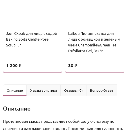
J:on Скраб для лица с содой
Laikou Пилинг-скатка для
Baking Soda Gentle Pore
лица с ромашкой и зеленым
Scrub, 5г
чаем Chamomile&Green Tea
Exfoliator Gel, 3г+3г
1 200
30
₽
₽
Описание
Характеристики
Отзывы (0)
Вопрос-Ответ
Описание
Протеиновая маска представляет собой целую систему по
лечению и разглаживанию волос. Подходит как для салонного,