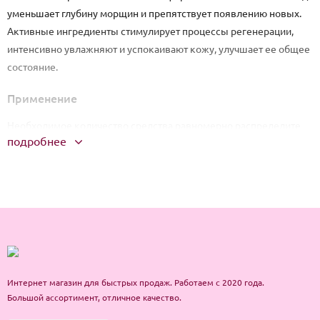
уменьшает глубину морщин и препятствует появлению новых.
Активные ингредиенты стимулирует процессы регенерации,
интенсивно увлажняют и успокаивают кожу, улучшает ее общее
состояние.
Применение
Необходимое количество средства равномерно распределите
подробнее
на нужных участках кожи лица или шеи, избегая области
Интернет магазин для быстрых продаж. Работаем с 2020 года.
Большой ассортимент, отличное качество.