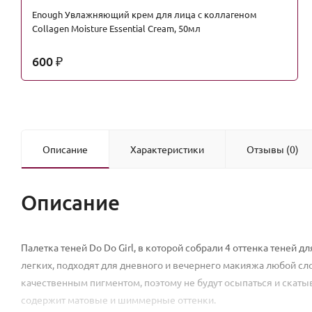
Enough Увлажняющий крем для лица с коллагеном
Collagen Moisture Essential Cream, 50мл
600
₽
Описание
Характеристики
Отзывы (0)
Описание
Палетка теней Do Do Girl, в которой собрали 4 оттенка теней д
легких, подходят для дневного и вечернего макияжа любой сл
качественным пигментом, поэтому не будут осыпаться и скатыв
содержит матовые и шиммерные оттенки.