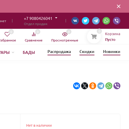
+7 9080426041
инет
Отдел продаж
0
0
0
0
Корзина
Пусто
збранное
Сравнение
Просмотренные
Распродажа
Скидки
Новинки
УАРЫ
БАДЫ
ИЯ
Нет в наличии