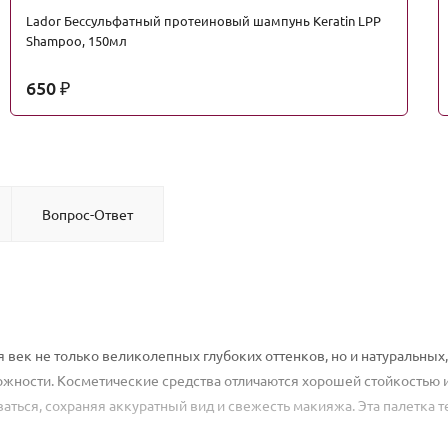
Lador Беcсульфатный протеиновый шампунь Keratin LPP
Shampoo, 150мл
650
₽
Вопрос-Ответ
ля век не только великолепных глубоких оттенков, но и натуральных
ожности. Косметические средства отличаются хорошей стойкостью 
аться, сохраняя аккуратный вид и свежесть макияжа. Эта палетка т