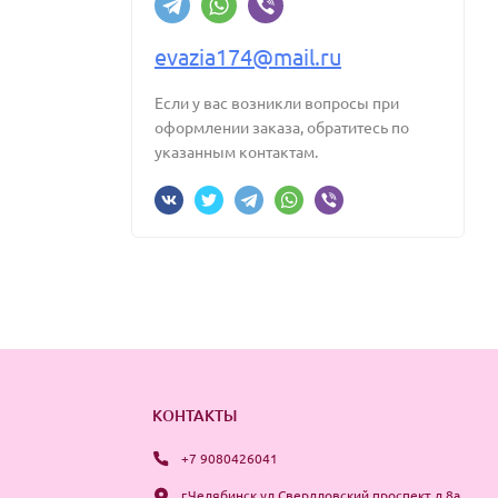
evazia174@mail.ru
Если у вас возникли вопросы при
оформлении заказа, обратитесь по
указанным контактам.
КОНТАКТЫ
+7 9080426041
г.Челябинск ул.Свердловский проспект д.8а