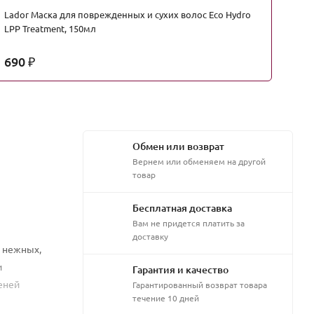
Lador Маска для поврежденных и сухих волос Eco Hydro
Ji
LPP Treatment, 150мл
че
690
5
₽
Обмен или возврат
Вернем или обменяем на другой
товар
Бесплатная доставка
Вам не придется платить за
доставку
, нежных,
и
Гарантия и качество
еней
Гарантированный возврат товара
течение 10 дней