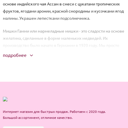
основе индийского чая Ассам в смеси с цукатами тропических
фруктов, ягодами аронии, красной смородины и кусочками ягод
малины. Украшен лепестками подсолнечника.
Мишки Гамми или мармеладные мишки - это сладости на основе
желатина, сделанные в форме маленьких медведей. Их
производство было начато в Германии в 1920 году. Мы просто
обожаем этих желатиновых малышей, поэтому у нас в офисе на
подробнее
каждом столе стоят чашечки с ними. Их оригинальный вкус лег в
основу данного купажа. Яркий и терпкий чай Ассам в купе с
тропическими фруктами, ягодами аронии, малины и красной
смородины рождают тот оригинальный букет, которым мы
хотим поделиться с Вами. А лепестки подсолнечника, не только
дополняют, но и подчеркивают экзотический аромат данного
купажа.
Интернет магазин для быстрых продаж. Работаем с 2020 года.
Большой ассортимент, отличное качество.