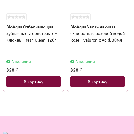
BioAqua Отбеливающая
BioAqua Увлажняющая
зубная паста с экстрактом
сыворотка с розовой водой
клюквы Fresh Clean, 120г
Rose Hyaluronic Acid, 30мл
В наличии
В наличии
350
350
₽
₽
В корзину
В корзину