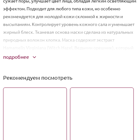
сужает поры, улучшает цвет лица, обладая легким осветляющим
эффектом. Подходит для любого типа кожи, но особенно
рекомендуется для молодой кожи склонной к жирности и
высыпаниям. Контролирует уровень кожного сала и уменьшает
жирный блеск. Тканевая основа маски сделана из натуральных
природных волокон хлопка. Маска содержит экстракт
Hamamelis Virginiana (Witch Hazel, Ведьмин орешник), который
обладает вяжущими, бактерицидными свойствами.
подробнее
Способствует тонизированию кожи, укреплению лицевых
сосудиков, снижению секреции сальных желез и сужению пор.
Рекомендуем посмотреть
Способ применения:
Перед наложением тканевой маски лицо
необходимо предварительно очистить.Склонную к шелушению
кожу предварительно поскрабить.Маска располагается на лице
в соответствии с прорезями для носа и глаз, разглаживается для
исключения складок.Время процедуры — 15-20
минут.Рекомендуется использовать не менее 2 раз в
неделю.Маска предназначена для одноразового использования.