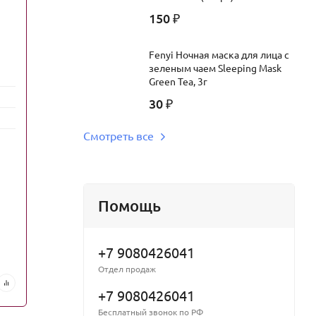
150
BioAqua Крем для рук с экстрактом
BioAqua
₽
меда и витамином Е Vitamin E Manuka
риса Ri
Honey Hand Cream, 30г
Fenyi Ночная маска для лица с
Срок год
зеленым чаем Sleeping Mask
Страна производства:
Китай
Green Tea, 3г
Производ
Бренд:
BioAqua
30
₽
Средство:
крем
Страна п
Смотреть все
Вес:
0.034 кг
Бренд:
Штрих-код:
6941349353584
Средство
Помощь
В наличии
В на
100
100
₽
+7 9080426041
Отдел продаж
В корзину
В
+7 9080426041
Бесплатный звонок по РФ