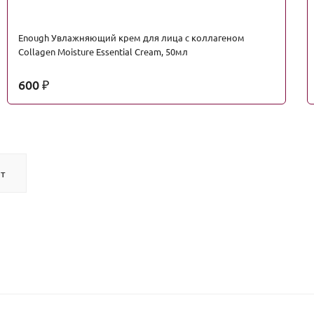
Enough Увлажняющий крем для лица с коллагеном
Collagen Moisture Essential Cream, 50мл
600
₽
т