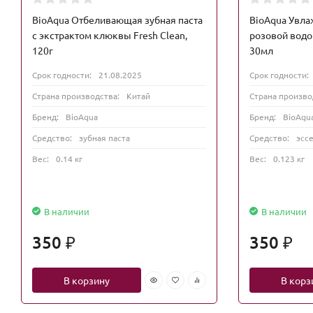
BioAqua Отбеливающая зубная паста
BioAqua Увл
с экстрактом клюквы Fresh Clean,
розовой водой
120г
30мл
Срок годности:
21.08.2025
Срок годности:
Страна производства:
Китай
Страна произво
Бренд:
BioAqua
Бренд:
BioAqu
Средство:
зубная паста
Средство:
эсс
Вес:
0.14 кг
Вес:
0.123 кг
В наличии
В наличии
350
350
₽
₽
В корзину
В корз