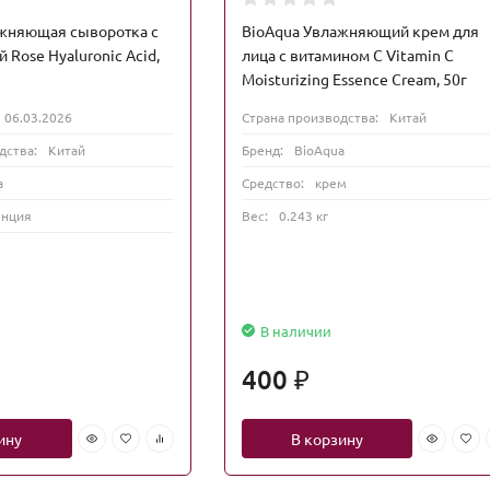
ажняющая сыворотка с
BioAqua Увлажняющий крем для
 Rose Hyaluronic Acid,
лица с витамином С Vitamin C
Moisturizing Essence Cream, 50г
06.03.2026
Страна производства:
Китай
дства:
Китай
Бренд:
BioAqua
a
Средство:
крем
енция
Вес:
0.243 кг
В наличии
400
₽
ину
В корзину