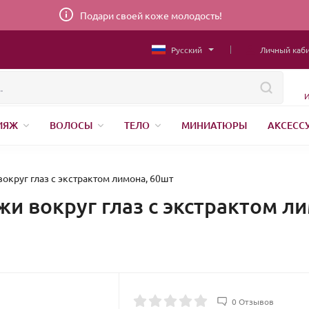
Подари своей коже молодость!
Русский
Личный каб
И
ИЯЖ
ВОЛОСЫ
ТЕЛО
МИНИАТЮРЫ
АКСЕСС
НИЖНЕЕ БЕЛЬЕ
ШВЕЙНАЯ ФУРНИТУРА
ПАРФЮМЕР
вокруг глаз с экстрактом лимона, 60шт
жи вокруг глаз с экстрактом л
0 Отзывов