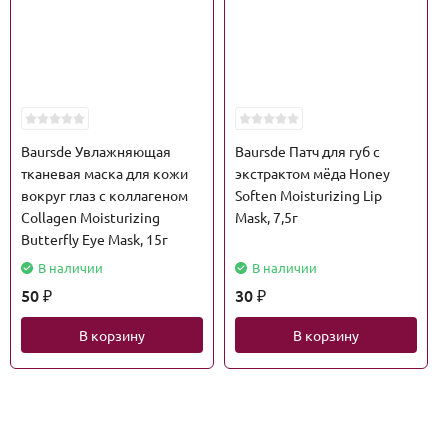
Baursde Увлажняющая
Baursde Патч для губ с
тканевая маска для кожи
экстрактом мёда Honey
вокруг глаз с коллагеном
Soften Moisturizing Lip
Collagen Moisturizing
Mask, 7,5г
Butterfly Eye Mask, 15г
В наличии
В наличии
50
30
₽
₽
В корзину
В корзину