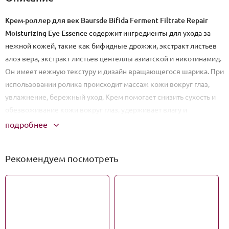
Крем-роллер для век Baursde Bifida Ferment Filtrate Repair
Moisturizing Eye Essence
содержит ингредиенты для ухода за
нежной кожей, такие как бифидные дрожжи, экстракт листьев
алоэ вера, экстракт листьев центеллы азиатской и никотинамид.
Он имеет нежную текстуру и дизайн вращающегося шарика. При
использовании ролика происходит массаж кожи вокруг глаз,
увлажнение, бережный уход. Крем помогает снизить сухость и
обезвоживание кожи вокруг глаз, удерживает влагу и
омолаживает кожу, делая ее мягкой и гладкой.
подробнее
Способ применения:
поместите шариковую массажную головку
Рекомендуем посмотреть
на веко, аккуратно помассируйте от внутреннего угла глаза к
внешнему, затем осторожно похлопайте и помассируйте
пальцем, чтобы впитать. Можно использовать утром и вечером.