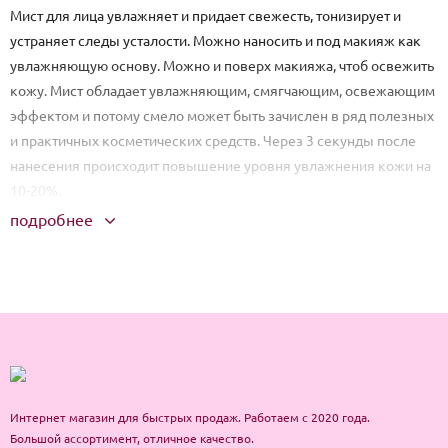
Мист для лица увлажняет и придает свежесть, тонизирует и
устраняет следы усталости. Можно наносить и под макияж как
увлажняющую основу. Можно и поверх макияжа, чтоб освежить
кожу. Мист обладает увлажняющим, смягчающим, освежающим
эффектом и потому смело может быть зачислен в ряд полезных
и практичных косметических средств. Через 3 секунды после
нанесения происходит повышение уровня увлажнения кожи на
10-20%.
подробнее
Способ применения: встряхните флакон и распылите на кожу с
расстояния 25-30см.
Интернет магазин для быстрых продаж. Работаем с 2020 года.
Большой ассортимент, отличное качество.