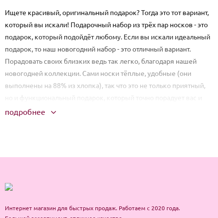
Ищете красивый, оригинальный подарок? Тогда это тот вариант,
который вы искали! Подарочный набор из трёх пар носков - это
подарок, который подойдёт любому. Если вы искали идеальный
подарок, то наш новогодний набор - это отличный вариант.
Порадовать своих близких ведь так легко, благодаря нашей
новогодней коллекции. Сами носки тёплые, удобные (они
выполнены на 88% из хлопка), так что это не только приятный,
но и функциональный подарок, который точно порадует вас и
ваших близких. Ведь такой подарок буквально будет греть
подробнее
своего счастливого обладателя! Также, в подарок идёт
замечательная открытка-ароматизатор, которая придаст
дополнительное новогоднее настроение! Отдельное
упоминание заслуживает оригинальная подарочная упаковка:
она изготовлена в новогоднем стиле. Упаковка представляет
собой металлическую коробку с яркими, новогодними
рисунками. Мы заботимся о вас и ваших близких? и желаем вам
позитивных и незабываемых эмоций!
Интернет магазин для быстрых продаж. Работаем с 2020 года.