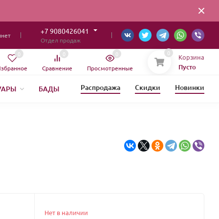
+7 9080426041
инет
Отдел продаж
0
0
0
0
Корзина
Пусто
збранное
Сравнение
Просмотренные
Распродажа
Скидки
Новинки
УАРЫ
БАДЫ
ИЯ
Нет в наличии