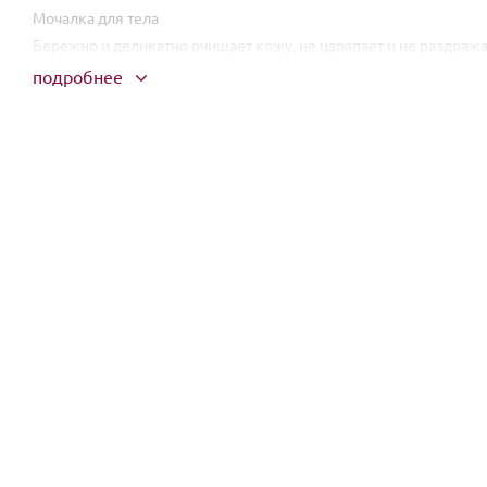
Мочалка для тела
Бережно и деликатно очищает кожу, не царапает и не раздража
подробнее
Бурлящая бомбочка для ванны Елочка
Бурлящая бомбочка, растворяясь в теплой воде с шипением и
наполняет воздух ванной комнаты нежным ароматом выпечки.