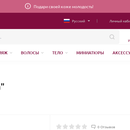
Подари своей коже молодость!
Русский
Личный каб
И
ИЯЖ
ВОЛОСЫ
ТЕЛО
МИНИАТЮРЫ
АКСЕСС
НИЖНЕЕ БЕЛЬЕ
ШВЕЙНАЯ ФУРНИТУРА
ПАРФЮМЕР
"
0 Отзывов