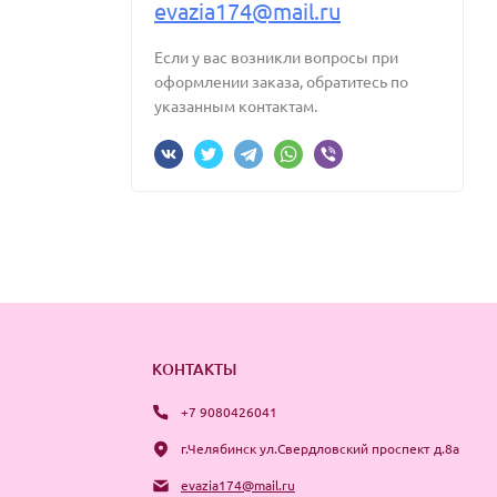
evazia174@mail.ru
Если у вас возникли вопросы при
оформлении заказа, обратитесь по
указанным контактам.
КОНТАКТЫ
+7 9080426041
г.Челябинск ул.Свердловский проспект д.8а
evazia174@mail.ru