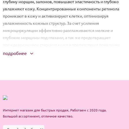
глубину морщин, заломов, повышают эластичность и глубоко
увлажняют кожу. Концентрированные компоненты ретинола
проникают в кожу и активизируют клетки, оптимизируя
увлажненность кожных структур. За счет усиления
микроциркуляции эффективно разглаживаются мелкие и
глубокие морщины под глазами, а так же предотвращает
преждевременное старение кожи и препятствуют появление
новых морщин.
подробнее
Состав: вода, глицерол, ретинол, гиалуроновая кислота,
Центелла азиатская (экстракт), никотинамид, Шлемник
байкальский экстракт, убихинон
,
3-О-этиловая аскорбиновая
кислота, карбомер, Пальмитоил пентапептид-4, триэтаноламин,
аллантоин, пропилен гликоль, 1.3 бутилен гликоль, ароматизатор
Способ применения: Промыть глаза теплой водой. Наложить
Интернет магазин для быстрых продаж. Работаем с 2020 года.
маску на глаза, выдавить пузырьки воздуха, чтобы маска плотно
Большой ассортимент, отличное качество.
соприкасалась с кожей. Через 5-20 минут снимите маску и
вмассируйте остатки геля в кожу.